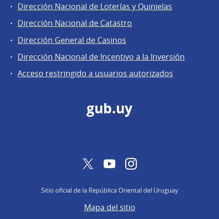
Áreas
Dirección Nacional de Loterías y Quinielas
de
Dirección Nacional de Catastro
la
Dirección
Dirección General de Casinos
General
Dirección Nacional de Incentivo a la Inversión
de
Acceso restringido a usuarios autorizados
Secretaría
gub.uy
Twitter
YouTube
Instagram
Sitio oficial de la República Oriental del Uruguay
Mapa del sitio