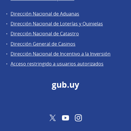
Dirección Nacional de Aduanas
Áreas
Dirección Nacional de Loterías y Quinielas
de
Dirección Nacional de Catastro
la
Dirección
Dirección General de Casinos
General
Dirección Nacional de Incentivo a la Inversión
de
Acceso restringido a usuarios autorizados
Secretaría
gub.uy
Twitter
YouTube
Instagram