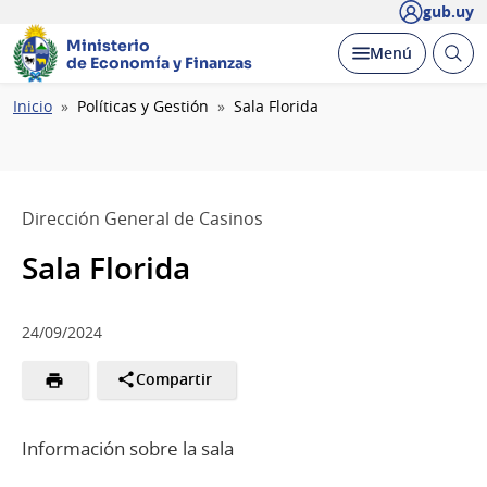
gub.uy
Ministerio
Abrir
Desplegar
Menú
de Economía y Finanzas
busc
Ruta
Inicio
Políticas y Gestión
Sala Florida
de
navegación
Dirección General de Casinos
Sala Florida
24/09/2024
Compartir
Información sobre la sala