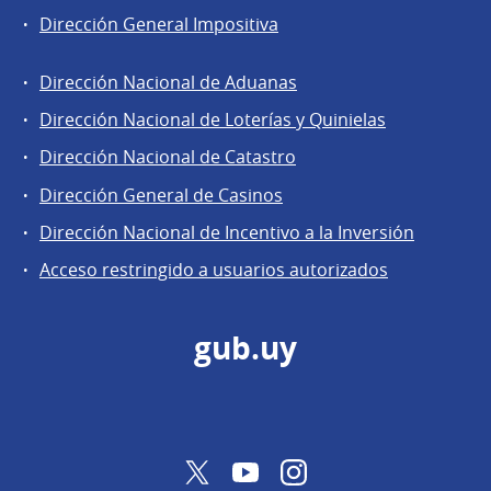
Dirección General Impositiva
Dirección Nacional de Aduanas
Áreas
Dirección Nacional de Loterías y Quinielas
de
Dirección Nacional de Catastro
la
Dirección
Dirección General de Casinos
General
Dirección Nacional de Incentivo a la Inversión
de
Acceso restringido a usuarios autorizados
Secretaría
gub.uy
Twitter
YouTube
Instagram