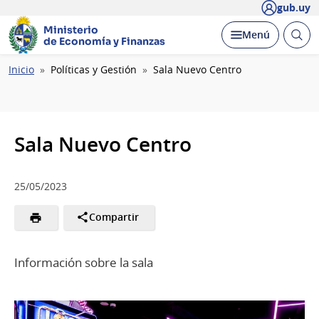
gub.uy
Ministerio
Abrir
Desplegar
Menú
de Economía y Finanzas
busc
Ruta
Inicio
Políticas y Gestión
Sala Nuevo Centro
de
navegación
Sala Nuevo Centro
25/05/2023
Compartir
Información sobre la sala