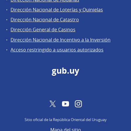
Áreas
Dirección Nacional de Loterías y Quinielas
de
Dirección Nacional de Catastro
la
Dirección
Dirección General de Casinos
General
Dirección Nacional de Incentivo a la Inversión
de
Acceso restringido a usuarios autorizados
Secretaría
gub.uy
Twitter
YouTube
Instagram
Sitio oficial de la República Oriental del Uruguay
Mapa del sitio