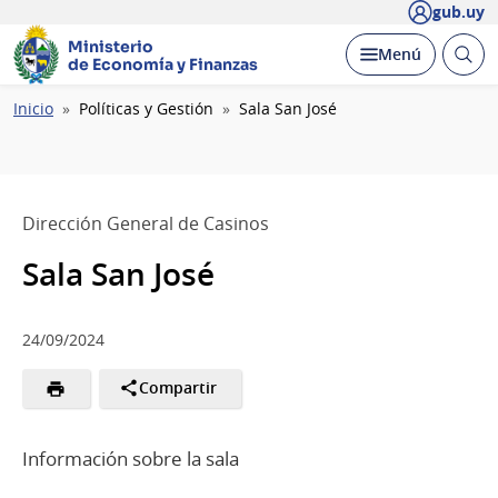
gub.uy
Ministerio
Abrir
Desplegar
Menú
de Economía y Finanzas
busc
Ruta
Inicio
Políticas y Gestión
Sala San José
de
navegación
Dirección General de Casinos
Sala San José
24/09/2024
Compartir
Información sobre la sala