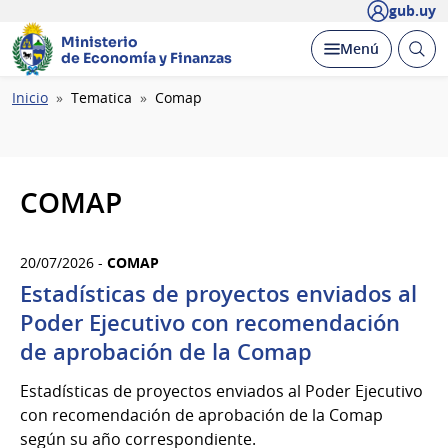
gub.uy
Ministerio
Abrir
Desplegar
Menú
de Economía y Finanzas
busc
Ruta
Inicio
Tematica
Comap
de
navegación
COMAP
20/07/2026 -
COMAP
Estadísticas de proyectos enviados al
Poder Ejecutivo con recomendación
de aprobación de la Comap
Estadísticas de proyectos enviados al Poder Ejecutivo
con recomendación de aprobación de la Comap
según su año correspondiente.