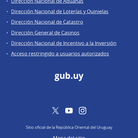
Dirección Nacional de Aduanas
Áreas
Dirección Nacional de Loterías y Quinielas
de
Dirección Nacional de Catastro
la
Dirección
Dirección General de Casinos
General
Dirección Nacional de Incentivo a la Inversión
de
Acceso restringido a usuarios autorizados
Secretaría
gub.uy
Twitter
YouTube
Instagram
Sitio oficial de la República Oriental del Uruguay
Mapa del sitio