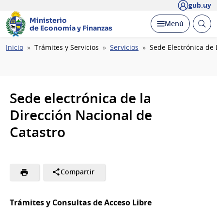
gub.uy
Ministerio
Abrir
Desplegar
Menú
de Economía y Finanzas
busc
Ruta
Inicio
Trámites y Servicios
Servicios
Sede Electrónica de 
de
navegación
Sede electrónica de la
Dirección Nacional de
Catastro
Compartir
Trámites y Consultas de Acceso Libre