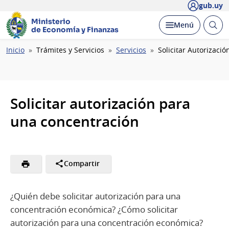
gub.uy
Ministerio
Abrir
Desplegar
Menú
de Economía y Finanzas
busc
Ruta
Inicio
Trámites y Servicios
Servicios
Solicitar Autorizaci
de
navegación
Solicitar autorización para
una concentración
Compartir
¿Quién debe solicitar autorización para una
concentración económica? ¿Cómo solicitar
autorización para una concentración económica?