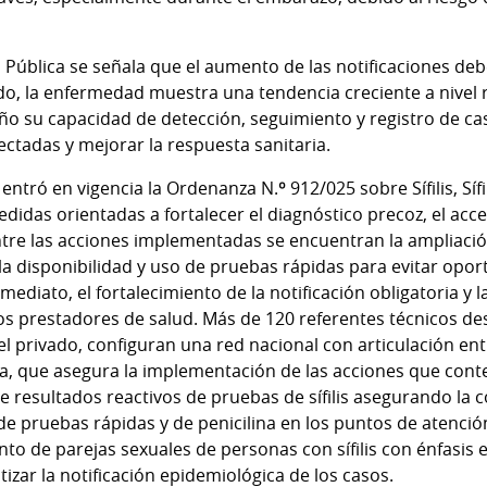
d Pública se señala que el aumento de las notificaciones de
ado, la enfermedad muestra una tendencia creciente a nivel 
año su capacidad de detección, seguimiento y registro de ca
ectadas y mejorar la respuesta sanitaria.
ntró en vigencia la Ordenanza N.º 912/025 sobre Sífilis, Sífi
das orientadas a fortalecer el diagnóstico precoz, el acces
Entre las acciones implementadas se encuentran la ampliaci
 la disponibilidad y uso de pruebas rápidas para evitar opo
mediato, el fortalecimiento de la notificación obligatoria y 
los prestadores de salud. Más de 120 referentes técnicos de
l privado, configuran una red nacional con articulación ent
ica, que asegura la implementación de las acciones que cont
 de resultados reactivos de pruebas de sífilis asegurando la c
 de pruebas rápidas y de penicilina en los puntos de atenció
ento de parejas sexuales de personas con sífilis con énfasi
tizar la notificación epidemiológica de los casos.