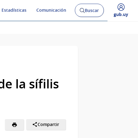
 Estadísticas
Comunicación
Buscar
Abrir
Desplegar
gub.uy
buscador
menú
y
de
 la sífilis
Compartir