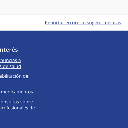
Reportar errores o sugerir mejoras
interés
enuncias a
s de salud
abilitación de
e medicamentos
 consultas sobre
 profesionales de