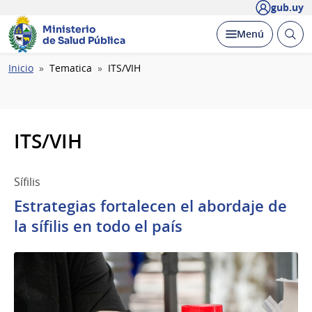
gub.uy
Ministerio
Abrir
Desplegar
Menú
de Salud Pública
busc
Ruta
Inicio
Tematica
ITS/VIH
de
navegación
ITS/VIH
Sífilis
Estrategias fortalecen el abordaje de
la sífilis en todo el país