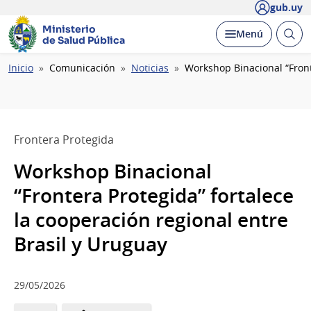
gub.uy
Ministerio
Abrir
Desplegar
Menú
de Salud Pública
busc
Ruta
Inicio
Comunicación
Noticias
Workshop Binacional “Front
de
navegación
Frontera Protegida
Workshop Binacional
“Frontera Protegida” fortalece
la cooperación regional entre
Brasil y Uruguay
29/05/2026