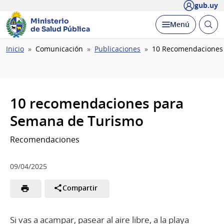
gub.uy
Ministerio
Abrir
Desplegar
Menú
de Salud Pública
busc
Ruta
Inicio
Comunicación
Publicaciones
10 Recomendaciones
de
navegación
10 recomendaciones para
Semana de Turismo
Recomendaciones
09/04/2025
Compartir
Si vas a acampar, pasear al aire libre, a la playa