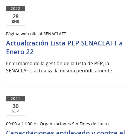
2022
28
ENE
28
Página web oficial SENACLAFT
de
Actualización Lista PEP SENACLAFT a
Ene
del
Enero 22
2022
En el marco de la gestión de la Lista de PEP, la
SENACLAFT, actualiza la misma periódicamente.
2021
30
SEP
30
09:00 a 11:00 Hs Organizaciones Sin Fines de Lucro
de
Capacitaciones antilavado y contra el
Sep