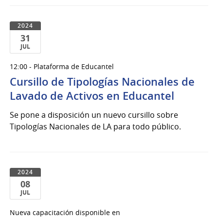
2024
31
JUL
31
12:00 - Plataforma de Educantel
de
Cursillo de Tipologías Nacionales de
Jul
del
Lavado de Activos en Educantel
2024
Se pone a disposición un nuevo cursillo sobre
Tipologías Nacionales de LA para todo público.
2024
08
JUL
08
Nueva capacitación disponible en
de