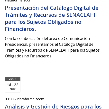
Plataforma zoom
al
Presentación del Catálogo Digital de
12
de
Trámites y Recursos de SENACLAFT
Dic
para los Sujetos Obligados no
del
Financieros.
2024
Con la colaboración del área de Comunicación
Presidencial, presentamos el Catálogo Digital de
Trámites y Recursos de SENACLAFT para los Sujetos
Obligados no Financieros.
2024
14 - 22
NOV
14
00:00 - Plataforma zoom
al
Análisis y Gestión de Riesgos para los
22