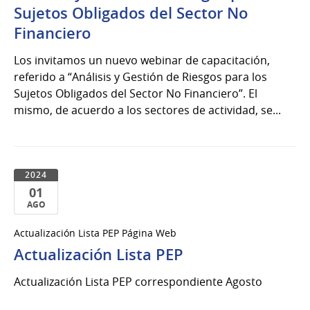
de
Sujetos Obligados del Sector No
Nov
Financiero
del
2024
Los invitamos un nuevo webinar de capacitación,
referido a “Análisis y Gestión de Riesgos para los
Sujetos Obligados del Sector No Financiero”. El
mismo, de acuerdo a los sectores de actividad, se...
2024
01
AGO
01
Actualización Lista PEP Página Web
de
Actualización Lista PEP
Ago
del
Actualización Lista PEP correspondiente Agosto
2024