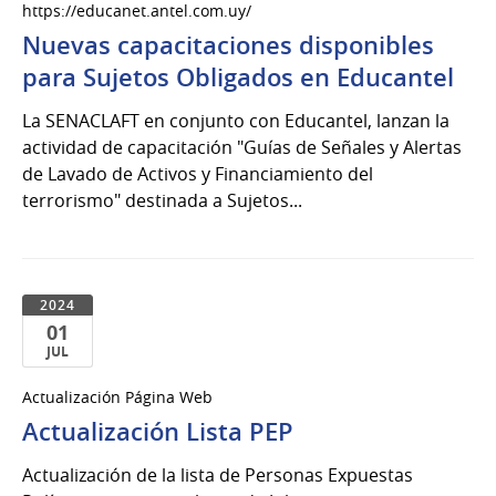
https://educanet.antel.com.uy/
Jul
Nuevas capacitaciones disponibles
del
para Sujetos Obligados en Educantel
2024
La SENACLAFT en conjunto con Educantel, lanzan la
actividad de capacitación "Guías de Señales y Alertas
de Lavado de Activos y Financiamiento del
terrorismo" destinada a Sujetos...
2024
01
JUL
01
Actualización Página Web
de
Actualización Lista PEP
Jul
del
Actualización de la lista de Personas Expuestas
2024