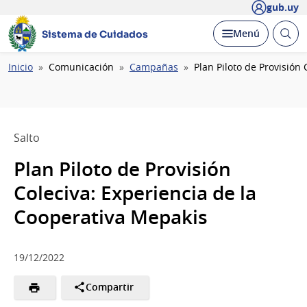
gub.uy
Abrir
Desplegar
Menú
Sistema de Cuidados
busc
Ruta
Inicio
Comunicación
Campañas
Plan Piloto de Provisión
de
navegación
Salto
Plan Piloto de Provisión
Coleciva: Experiencia de la
Cooperativa Mepakis
19/12/2022
Compartir