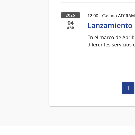
12:00 - Casona AFCRAMI 
2025
04
Lanzamiento 
ABR
04
En el marco de Abril
de
diferentes servicios 
Abr
del
2025
Pág
1
act