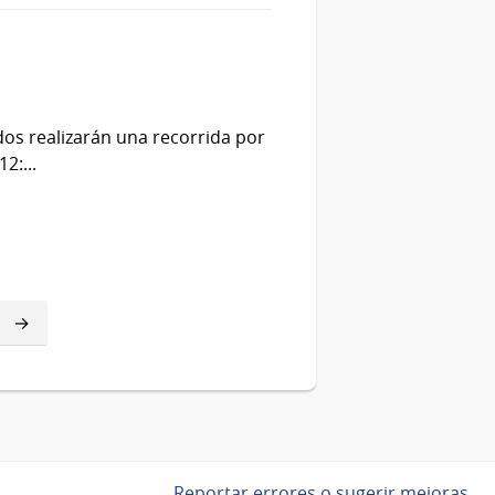
dos realizarán una recorrida por
2:...
Reportar errores o sugerir mejoras