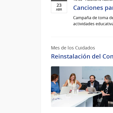
23
Canciones pa
ABR
23
Campaña de toma de c
de
actividades educativ
Abr
del
2025
Mes de los Cuidados
Reinstalación del Co