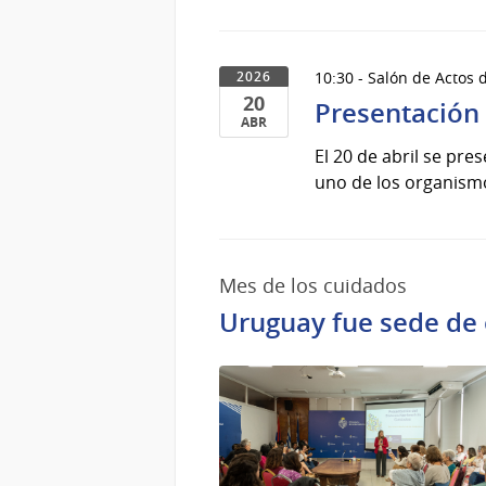
10:30 - Salón de Actos d
2026
20
Presentación 
ABR
20
El 20 de abril se pr
de
uno de los organismo
Abr
del
2026
Mes de los cuidados
Uruguay fue sede de 