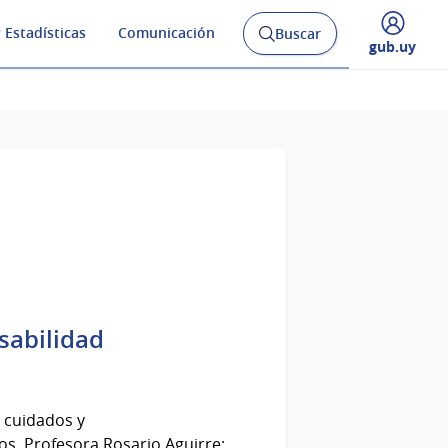
 Estadísticas
Comunicación
Buscar
Abrir
Desplegar
gub.uy
buscador
menú
y
de
sabilidad
e cuidados y
os, Profesora Rosario Aguirre: