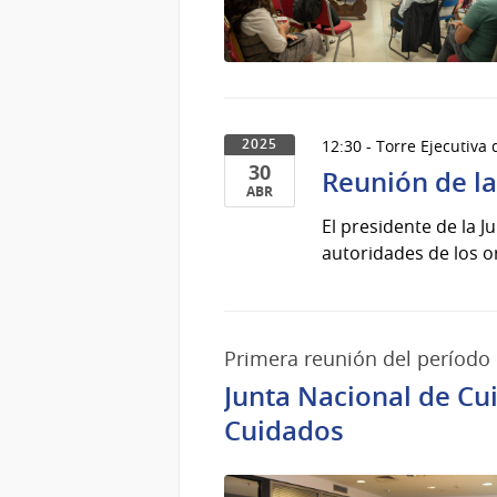
12:30 - Torre Ejecutiva
2025
30
Reunión de la
ABR
30
El presidente de la J
de
autoridades de los o
Abr
del
2025
Primera reunión del período
Junta Nacional de Cu
Cuidados