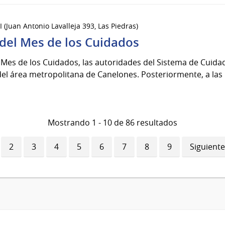
(Juan Antonio Lavalleja 393, Las Piedras)
del Mes de los Cuidados
: Mes de los Cuidados, las autoridades del Sistema de Cuida
del área metropolitana de Canelones. Posteriormente, a las 1
Mostrando 1 - 10 de 86 resultados
ina
Página
2
Página
3
Página
4
Página
5
Página
6
Página
7
Página
8
Página
9
Siguiente
Siguiente
ual
página