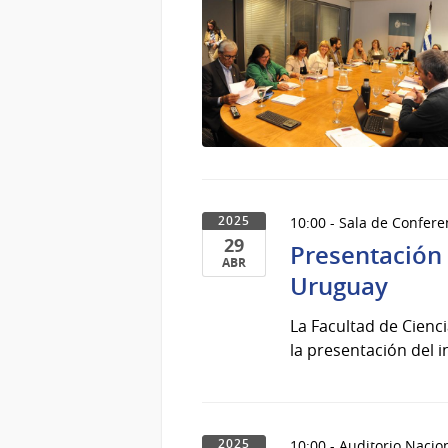
10:00 - Sala de Confere
2025
29
Presentación 
ABR
Uruguay
29
de
La Facultad de Cienc
Abr
la presentación del 
del
2025
10:00 - Auditorio Nacio
2025