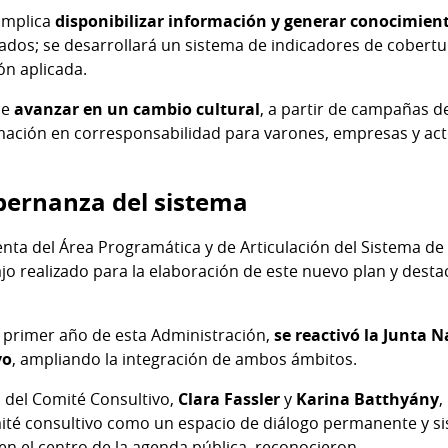
 implica
disponibilizar información y generar conocimien
ados; se desarrollará un sistema de indicadores de cobertur
ión aplicada.
ne
avanzar en un cambio cultural
, a partir de campañas de
rmación en corresponsabilidad para varones, empresas y act
bernanza del sistema
enta del Área Programática y de Articulación del Sistema d
jo realizado para la elaboración de este nuevo plan y desta
 primer año de esta Administración,
se reactivó la Junta N
vo
, ampliando la integración de ambos ámbitos.
s del Comité Consultivo,
Clara Fassler
y
Karina Batthyány
,
mité consultivo como un espacio de diálogo permanente y sis
n el centro de la agenda pública, reconocieron.