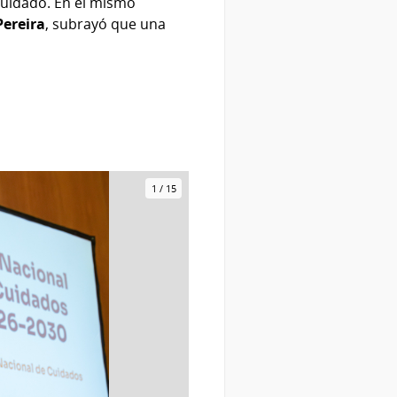
cuidado. En el mismo
Pereira
, subrayó que una
1
/
15