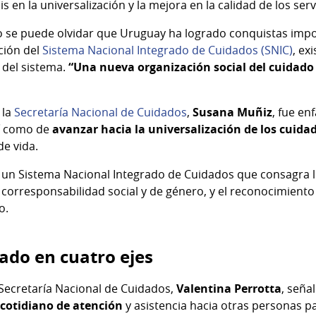
sis en la universalización y la mejora en la calidad de los serv
 no se puede olvidar que Uruguay ha logrado conquistas imp
ación del
Sistema Nacional Integrado de Cuidados (SNIC)
, ex
 del sistema.
“Una nueva organización social del cuidado 
 la
Secretaría Nacional de Cuidados
,
Susana Muñiz
, fue en
sí como de
avanzar hacia la universalización de los cuida
de vida.
un Sistema Nacional Integrado de Cuidados que consagra lo
 corresponsabilidad social y de género, y el reconocimiento
o.
ado en cuatro ejes
 Secretaría Nacional de Cuidados,
Valentina Perrotta
, seña
cotidiano de atención
y asistencia hacia otras personas p