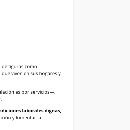
n de figuras como
s que viven en sus hogares y
lación es por servicios—,
r.
ndiciones laborales dignas
,
tación y fomentar la