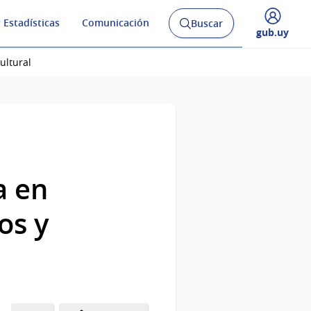
 Estadísticas
Comunicación
Buscar
Abrir
Desplegar
gub.uy
buscador
menú
y
de
ultural
a en
os y