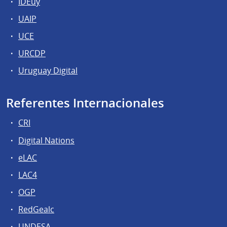
IDEuy
UAIP
UCE
URCDP
Uruguay Digital
Referentes Internacionales
CRI
Digital Nations
eLAC
LAC4
OGP
RedGealc
UNDESA