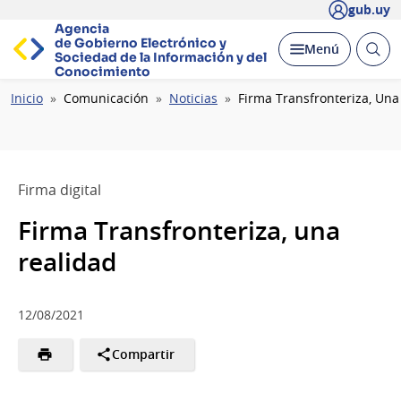
gub.uy
Agencia
de Gobierno Electrónico y
Abrir
Desplegar
Menú
Sociedad de la
Información y del
busc
Conocimiento
Ruta
Inicio
Comunicación
Noticias
Firma Transfronteriza, Una
de
navegación
Firma digital
Firma Transfronteriza, una
realidad
12/08/2021
Compartir