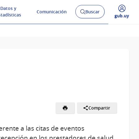
Datos y
Comunicación
Buscar
Abrir
stadísticas
Desplegar
gub.uy
buscador
menú
y
de
Compartir
rente a las citas de eventos
recepción en los prestadores de salud.