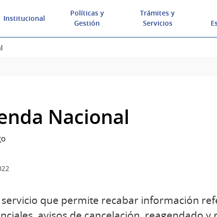
Políticas y
Trámites y
Institucional
Gestión
Servicios
E
l
enda Nacional
go
022
 servicio que permite recabar información refe
enciales, avisos de cancelación, reagendado y 