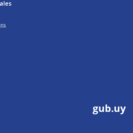
ales
ons
gub.uy