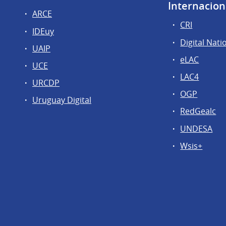
Internacion
ARCE
CRI
IDEuy
Digital Nati
UAIP
eLAC
UCE
LAC4
URCDP
OGP
Uruguay Digital
RedGealc
UNDESA
Wsis+