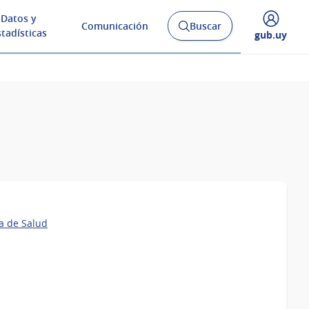
Datos y
Comunicación
Buscar
Abrir
stadísticas
Desplegar
gub.uy
buscador
menú
y
de
a de Salud