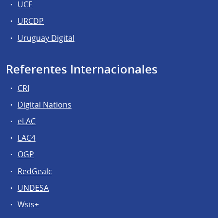
UCE
URCDP
Uruguay Digital
Referentes Internacionales
CRI
Digital Nations
eLAC
LAC4
OGP
RedGealc
UNDESA
Wsis+