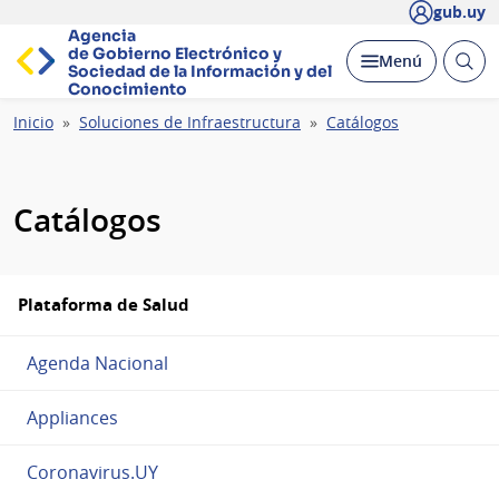
gub.uy
Agencia
de Gobierno Electrónico y
Abrir
Desplegar
Menú
Sociedad de la
Información y del
busc
Conocimiento
Ruta
Inicio
Soluciones de Infraestructura
Catálogos
de
navegación
Catálogos
Plataforma de Salud
Agenda Nacional
Appliances
Coronavirus.UY