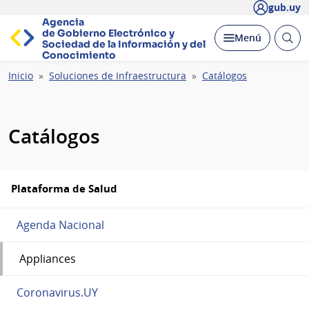
gub.uy
Agencia
de Gobierno Electrónico y
Abrir
Desplegar
Menú
Sociedad de la
Información y del
busc
Conocimiento
Ruta
Inicio
Soluciones de Infraestructura
Catálogos
de
navegación
Catálogos
Plataforma de Salud
Agenda Nacional
Appliances
Coronavirus.UY