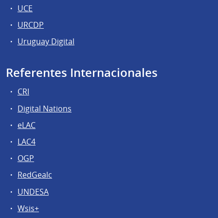
UCE
URCDP
Uruguay Digital
Referentes Internacionales
CRI
Digital Nations
eLAC
LAC4
OGP
RedGealc
UNDESA
Wsis+