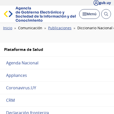
gub.uy
Agencia
de Gobierno Electrónico y
Abrir
Desplegar
Menú
Sociedad de la
Información y del
busc
Conocimiento
Ruta
Inicio
Comunicación
Publicaciones
Diccionario Nacional
de
navegación
Plataforma de Salud
Agenda Nacional
Appliances
Coronavirus.UY
CRM
Declaración fronteriza