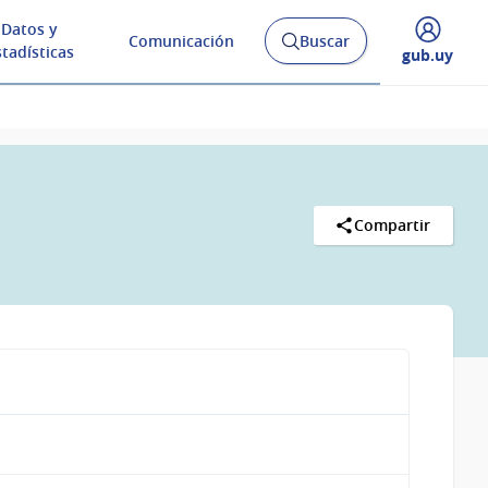
Datos y
Comunicación
Buscar
Abrir
stadísticas
Desplegar
gub.uy
buscador
menú
y
de
Compartir