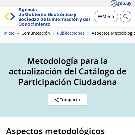
gub.uy
Agencia
de Gobierno Electrónico y
Abrir
Desplegar
Menú
Sociedad de la
Información y del
busc
Conocimiento
Ruta
Inicio
Comunicación
Publicaciones
Aspectos Metodológi
de
navegación
Metodología para la
actualización del Catálogo de
Participación Ciudadana
Compartir
Aspectos metodológicos