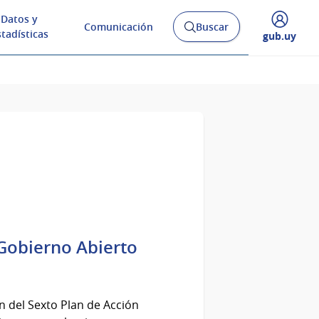
Datos y
Comunicación
Buscar
Abrir
stadísticas
Desplegar
gub.uy
buscador
menú
y
de
 Gobierno Abierto
ón del Sexto Plan de Acción