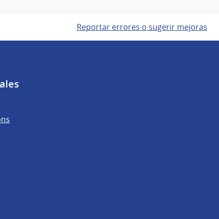
Reportar errores o sugerir mejoras
ales
ons