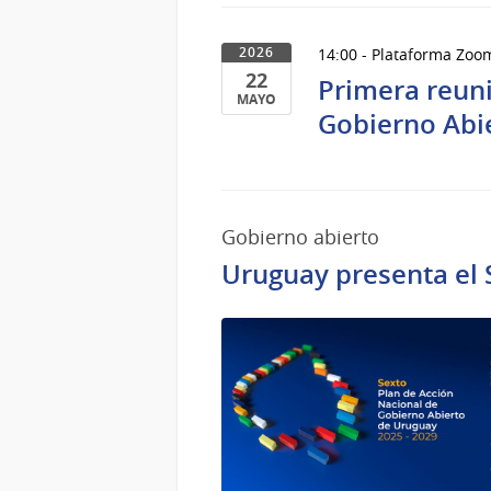
14:00 - Plataforma Zoo
2026
22
Primera reuni
MAYO
Gobierno Abi
22
de
Mayo
del
2026
Gobierno abierto
Uruguay presenta el 