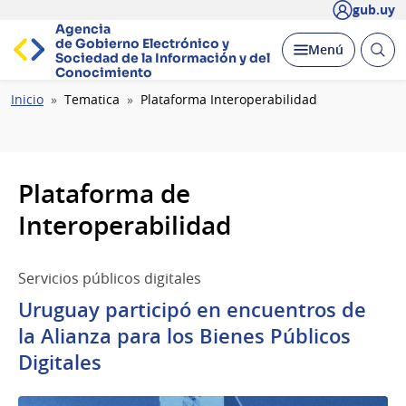
gub.uy
Agencia
de Gobierno Electrónico y
Abrir
Desplegar
Menú
Sociedad de la
Información y del
busc
Conocimiento
Ruta
Inicio
Tematica
Plataforma Interoperabilidad
de
navegación
Plataforma de
Interoperabilidad
Servicios públicos digitales
Uruguay participó en encuentros de
la Alianza para los Bienes Públicos
Digitales