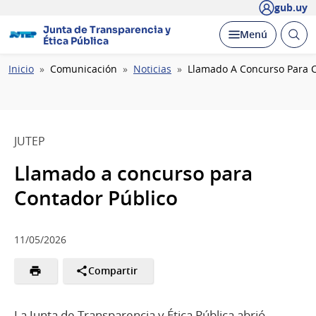
gub.uy
Junta de Transparencia y
Abrir
Desplegar
Menú
Ética Pública
busc
Ruta
Inicio
Comunicación
Noticias
Llamado A Concurso Para C
de
navegación
JUTEP
Llamado a concurso para
Contador Público
11/05/2026
Compartir
La Junta de Transparencia y Ética Pública abrió