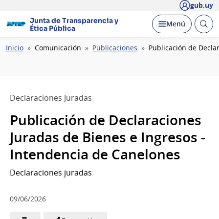
gub.uy
Junta de Transparencia y
Abrir
Desplegar
Menú
Ética Pública
busc
Ruta
Inicio
Comunicación
Publicaciones
Publicación de Decla
de
navegación
Declaraciones Juradas
Publicación de Declaraciones
Juradas de Bienes e Ingresos -
Intendencia de Canelones
Declaraciones juradas
09/06/2026