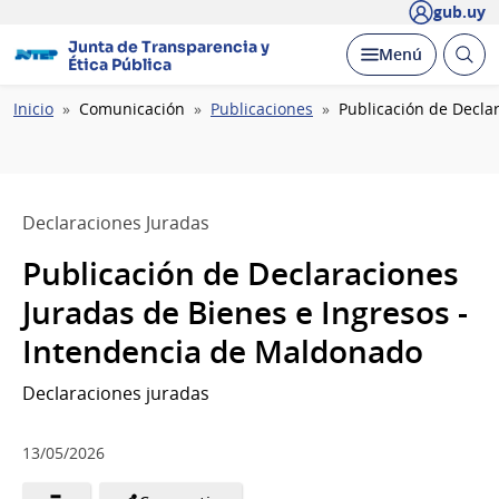
gub.uy
Junta de Transparencia y
Abrir
Desplegar
Menú
Ética Pública
busc
Ruta
Inicio
Comunicación
Publicaciones
Publicación de Decla
de
navegación
Declaraciones Juradas
Publicación de Declaraciones
Juradas de Bienes e Ingresos -
Intendencia de Maldonado
Declaraciones juradas
13/05/2026