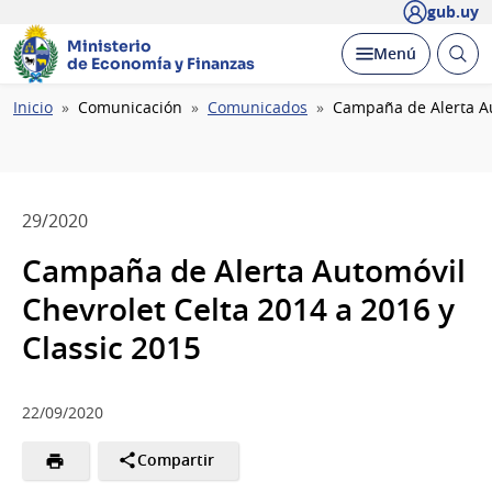
gub.uy
Ministerio
Abrir
Desplegar
Menú
de Economía y Finanzas
busc
Ruta
Inicio
Comunicación
Comunicados
Campaña de Alerta Au
de
navegación
29/2020
Campaña de Alerta Automóvil
Chevrolet Celta 2014 a 2016 y
Classic 2015
22/09/2020
Compartir