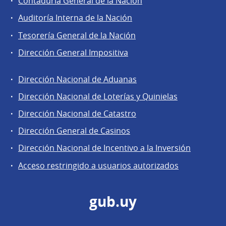
Contaduría General de la Nación
Auditoría Interna de la Nación
Tesorería General de la Nación
Dirección General Impositiva
Dirección Nacional de Aduanas
Áreas
Dirección Nacional de Loterías y Quinielas
de
Dirección Nacional de Catastro
la
Dirección
Dirección General de Casinos
General
Dirección Nacional de Incentivo a la Inversión
de
Acceso restringido a usuarios autorizados
Secretaría
gub.uy