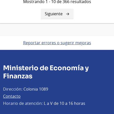
Mostrando 1 - 10 de 366 resultados
Siguiente
Siguiente
página
Reportar errores o sugerir mejoras
Ministerio de Economía y
Finanzas
Dirección:
Colonia 1089
Contacto
Horario de atención:
L a V de 10 a 16 horas