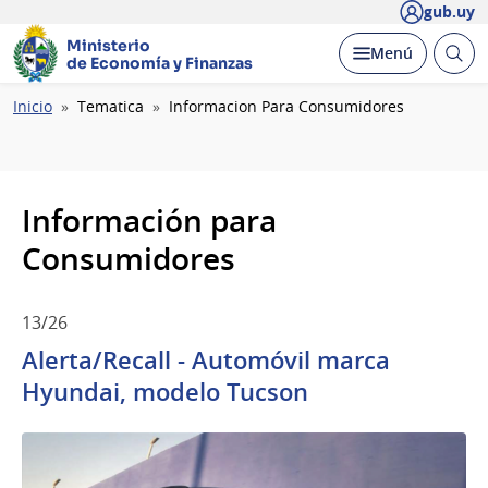
gub.uy
Ministerio
Abrir
Desplegar
Menú
de Economía y Finanzas
busc
Ruta
Inicio
Tematica
Informacion Para Consumidores
de
navegación
Información para
Consumidores
13/26
Alerta/Recall - Automóvil marca
Hyundai, modelo Tucson