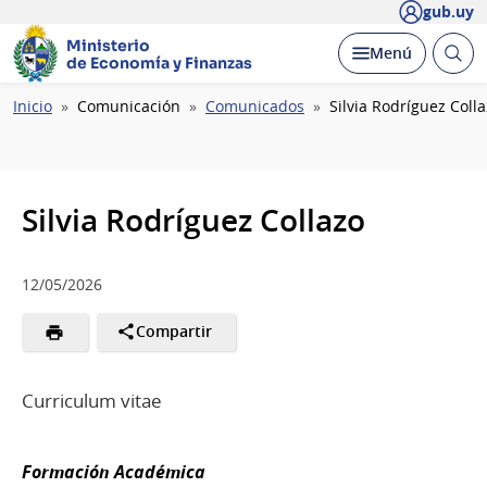
gub.uy
Ministerio
Abrir
Desplegar
Menú
de Economía y Finanzas
busc
Ruta
Inicio
Comunicación
Comunicados
Silvia Rodríguez Coll
de
navegación
Silvia Rodríguez Collazo
12/05/2026
Compartir
Curriculum vitae
Formación Académica