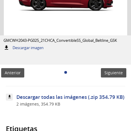
GMCWH2043-PG025_21CHCA_ConvertibleSS_Global_Beltline_GSK
:
Descargar imagen
GMCWH2043-
K
PG025_21CHCA_ConvertibleSS_Global_Beltline_GS
Anterior
Siguiente
Descargar todas las imágenes (.zip 354.79 KB)
2 imágenes, 354.79 KB
Etiquetas