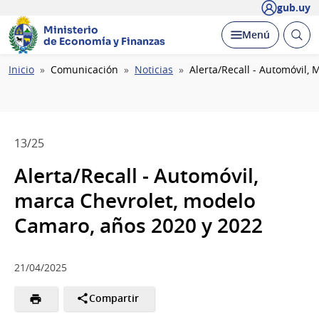
gub.uy
Ministerio
Abrir
Desplegar
Menú
de Economía y Finanzas
busc
Ruta
Inicio
Comunicación
Noticias
Alerta/Recall - Automóvil,
de
navegación
13/25
Alerta/Recall - Automóvil,
marca Chevrolet, modelo
Camaro, años 2020 y 2022
21/04/2025
Compartir