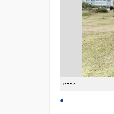
:
Descargar imagen
Laramie
Laramie