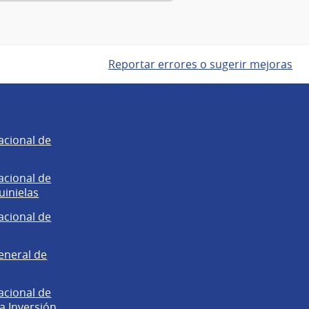
Reportar errores o sugerir mejoras
acional de
acional de
uinielas
acional de
eneral de
acional de
la Inversión