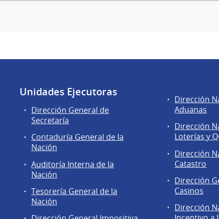
Unidades Ejecutoras
Áreas
Dirección N
de
Aduanas
Dirección General de
la
Secretaría
Dirección N
Dirección
Loterías y Q
Contaduría General de la
General
Nación
de
Dirección N
Secretaría
Catastro
Auditoría Interna de la
Nación
Dirección G
Casinos
Tesorería General de la
Nación
Dirección N
Incentivo a 
Dirección General Impositiva