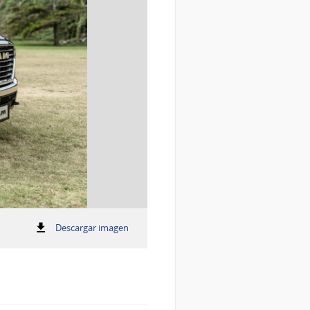
:
Descargar imagen
Laramie
Laramie