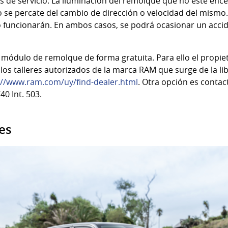
enos de servicio. La iluminación del remolque que no esté e
 se percate del cambio de dirección o velocidad del mismo. 
o funcionarán. En ambos casos, se podrá ocasionar un acci
s.
 módulo de remolque de forma gratuita. Para ello el propie
los talleres autorizados de la marca RAM que surge de la li
://www.ram.com/uy/find-dealer.html
. Otra opción es contac
0 Int. 503.
es