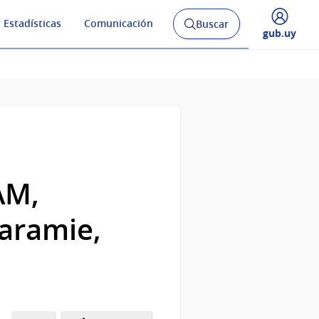
 Estadísticas
Comunicación
Buscar
Abrir
Desplegar
gub.uy
buscador
menú
y
de
AM,
aramie,