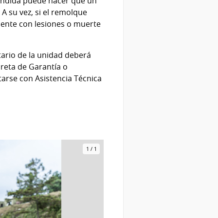
ncendida puede hacer que un
A su vez, si el remolque
dente con lesiones o muerte
tario de la unidad deberá
breta de Garantía o
tarse con Asistencia Técnica
1
/
1