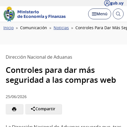
gub.uy
Ministerio
Abrir
Desplegar
Menú
de Economía y Finanzas
busc
Ruta
Inicio
Comunicación
Noticias
Controles Para Dar Más S
de
navegación
Dirección Nacional de Aduanas
Controles para dar más
seguridad a las compras web
25/06/2026
Compartir
La Dirección Nacional de Aduanas recuerda que, tras