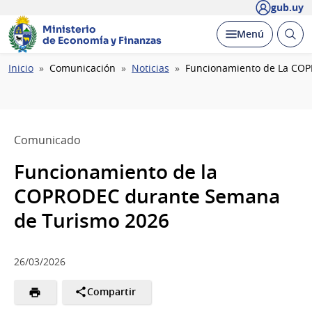
gub.uy
Ministerio
Abrir
Desplegar
Menú
de Economía y Finanzas
busc
Ruta
Inicio
Comunicación
Noticias
Funcionamiento de La CO
de
navegación
Comunicado
Funcionamiento de la
COPRODEC durante Semana
de Turismo 2026
26/03/2026
Compartir