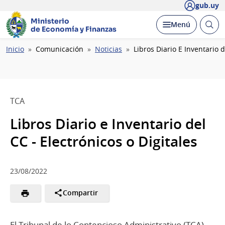
gub.uy
Ministerio
Abrir
Desplegar
Menú
de Economía y Finanzas
busc
Ruta
Inicio
Comunicación
Noticias
Libros Diario E Inventario d
de
navegación
TCA
Libros Diario e Inventario del
CC - Electrónicos o Digitales
23/08/2022
Compartir
El Tribunal de lo Contencioso Administrativo (TCA),