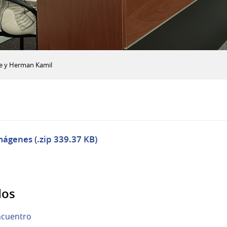
ne y Herman Kamil
mágenes (.zip 339.37 KB)
dos
ncuentro