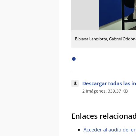
:
Descargar imagen
Bibiana Lanzilotta, Gabriel Oddo
Bibiana
Lanzilotta,
Gabriel
Oddone
y
Herman
Kamil
Descargar todas las i
2 imágenes, 339.37 KB
Enlaces relaciona
Acceder al audio del e