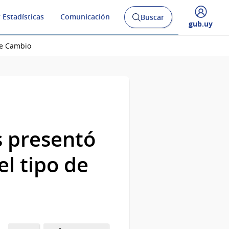
 Estadísticas
Comunicación
Buscar
Abrir
Desplegar
gub.uy
buscador
menú
y
de
de Cambio
s presentó
l tipo de