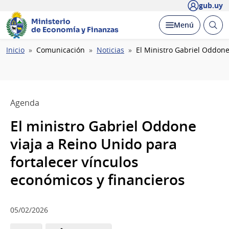
gub.uy
Ministerio
Abrir
Desplegar
Menú
de Economía y Finanzas
busc
Ruta
Inicio
Comunicación
Noticias
El Ministro Gabriel Oddone
de
navegación
Agenda
El ministro Gabriel Oddone
viaja a Reino Unido para
fortalecer vínculos
económicos y financieros
05/02/2026