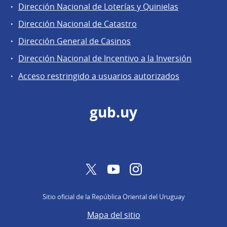
Áreas
Dirección Nacional de Loterías y Quinielas
de
Dirección Nacional de Catastro
la
Dirección
Dirección General de Casinos
General
Dirección Nacional de Incentivo a la Inversión
de
Acceso restringido a usuarios autorizados
Secretaría
gub.uy
Twitter
YouTube
Instagram
Sitio oficial de la República Oriental del Uruguay
Mapa del sitio