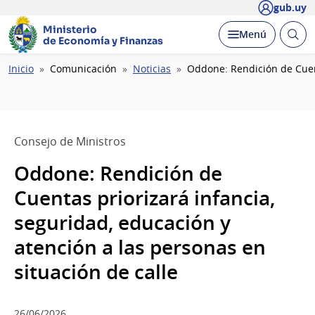
gub.uy
Ministerio
Abrir
Desplegar
Menú
de Economía y Finanzas
busc
Ruta
Inicio
Comunicación
Noticias
Oddone: Rendición de Cuent
de
navegación
Consejo de Ministros
Oddone: Rendición de
Cuentas priorizará infancia,
seguridad, educación y
atención a las personas en
situación de calle
26/06/2026