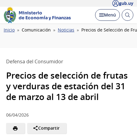
gub.uy
Ministerio
Abrir
Desplegar
Menú
de Economía y Finanzas
busc
Ruta
Inicio
Comunicación
Noticias
Precios de Selección de Fru
de
navegación
Defensa del Consumidor
Precios de selección de frutas
y verduras de estación del 31
de marzo al 13 de abril
06/04/2026
Compartir