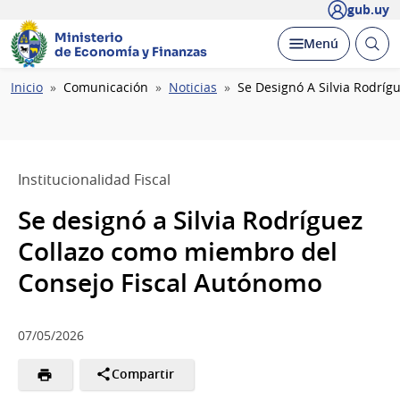
gub.uy
Ministerio
Abrir
Desplegar
Menú
de Economía y Finanzas
busc
Ruta
Inicio
Comunicación
Noticias
Se Designó A Silvia Rodrí
de
navegación
Institucionalidad Fiscal
Se designó a Silvia Rodríguez
Collazo como miembro del
Consejo Fiscal Autónomo
07/05/2026
Compartir