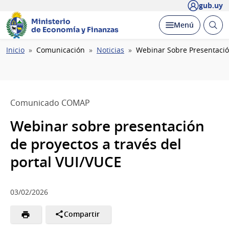
gub.uy
Ministerio
Abrir
Desplegar
Menú
de Economía y Finanzas
busc
Ruta
Inicio
Comunicación
Noticias
Webinar Sobre Presentación
de
navegación
Comunicado COMAP
Webinar sobre presentación
de proyectos a través del
portal VUI/VUCE
03/02/2026
Compartir