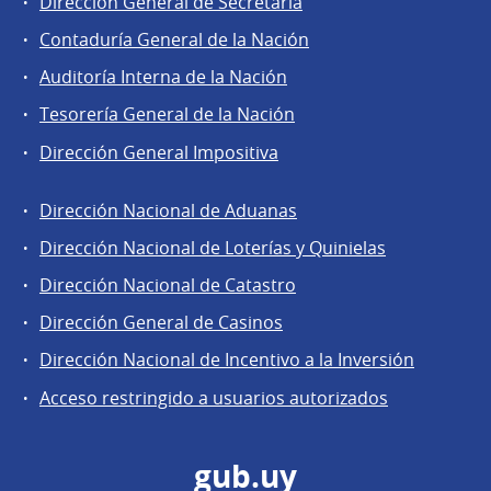
Dirección General de Secretaría
Contaduría General de la Nación
Auditoría Interna de la Nación
Tesorería General de la Nación
Dirección General Impositiva
Dirección Nacional de Aduanas
Áreas
Dirección Nacional de Loterías y Quinielas
de
Dirección Nacional de Catastro
la
Dirección
Dirección General de Casinos
General
Dirección Nacional de Incentivo a la Inversión
de
Acceso restringido a usuarios autorizados
Secretaría
gub.uy