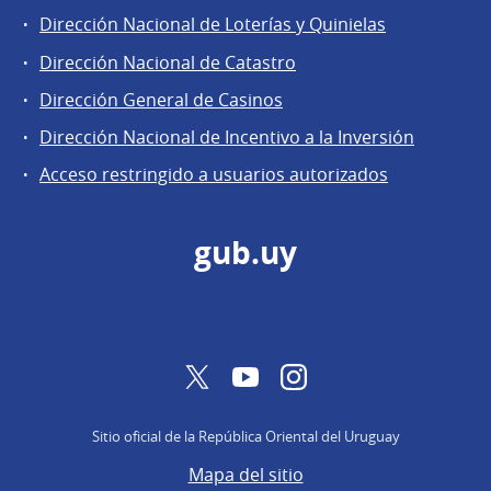
Áreas
Dirección Nacional de Loterías y Quinielas
de
Dirección Nacional de Catastro
la
Dirección
Dirección General de Casinos
General
Dirección Nacional de Incentivo a la Inversión
de
Acceso restringido a usuarios autorizados
Secretaría
gub.uy
Twitter
YouTube
Instagram
Sitio oficial de la República Oriental del Uruguay
Mapa del sitio