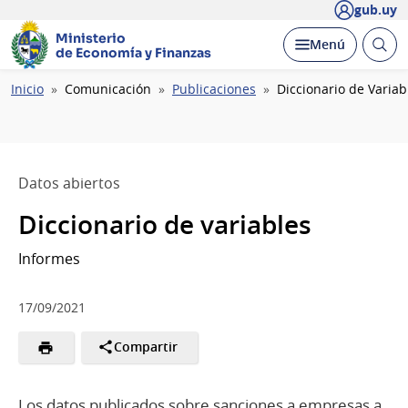
gub.uy
Ministerio
Abrir
Desplegar
Menú
de Economía y Finanzas
busc
Ruta
Inicio
Comunicación
Publicaciones
Diccionario de Variab
de
navegación
Datos abiertos
Diccionario de variables
Informes
17/09/2021
Compartir
Los datos publicados sobre sanciones a empresas a