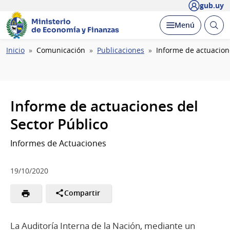
gub.uy
Ministerio
Abrir
Desplegar
Menú
de Economía y Finanzas
busc
Ruta
Inicio
Comunicación
Publicaciones
Informe de actuacion
de
navegación
Informe de actuaciones del
Sector Público
Informes de Actuaciones
19/10/2020
Compartir
La Auditoría Interna de la Nación, mediante un