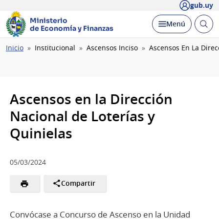
gub.uy
Ministerio
Abrir
Desplegar
Menú
de Economía y Finanzas
busc
Ruta
Inicio
Institucional
Ascensos Inciso
Ascensos En La Direc
de
navegación
Ascensos en la Dirección
Nacional de Loterías y
Quinielas
05/03/2024
Compartir
Convócase a Concurso de Ascenso en la Unidad