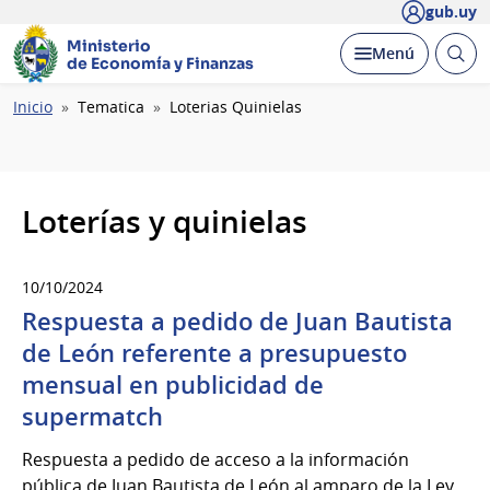
gub.uy
Ministerio
Abrir
Desplegar
Menú
de Economía y Finanzas
busc
Ruta
Inicio
Tematica
Loterias Quinielas
de
navegación
Loterías y quinielas
10/10/2024
Respuesta a pedido de Juan Bautista
de León referente a presupuesto
mensual en publicidad de
supermatch
Respuesta a pedido de acceso a la información
pública de Juan Bautista de León al amparo de la Ley