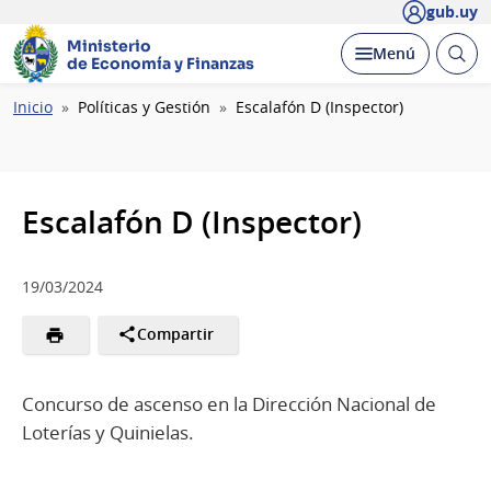
gub.uy
Ministerio
Abrir
Desplegar
Menú
de Economía y Finanzas
busc
Ruta
Inicio
Políticas y Gestión
Escalafón D (Inspector)
de
navegación
Escalafón D (Inspector)
19/03/2024
Compartir
Concurso de ascenso en la Dirección Nacional de
Loterías y Quinielas.