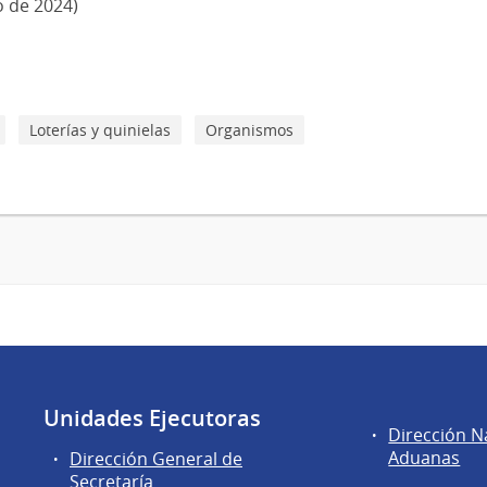
o de 2024)
Loterías y quinielas
Organismos
Unidades Ejecutoras
Áreas
Dirección N
de
Aduanas
Dirección General de
la
Secretaría