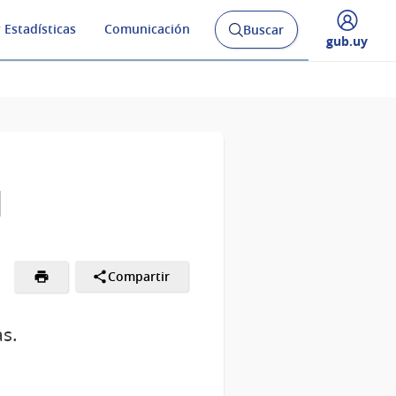
 Estadísticas
Comunicación
Buscar
Abrir
Desplegar
gub.uy
buscador
menú
y
de
1
Compartir
as.