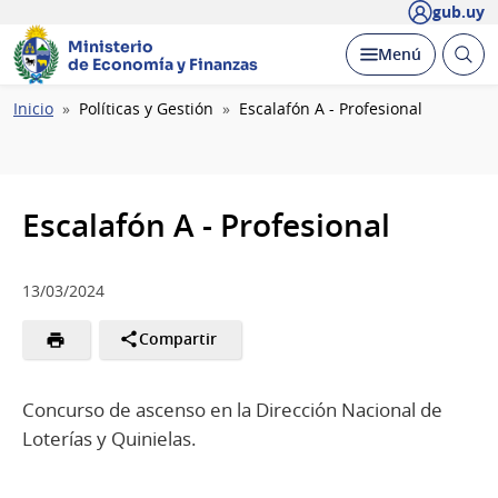
gub.uy
Ministerio
Abrir
Desplegar
Menú
de Economía y Finanzas
busc
Ruta
Inicio
Políticas y Gestión
Escalafón A - Profesional
de
navegación
Escalafón A - Profesional
13/03/2024
Compartir
Concurso de ascenso en la Dirección Nacional de
Loterías y Quinielas.